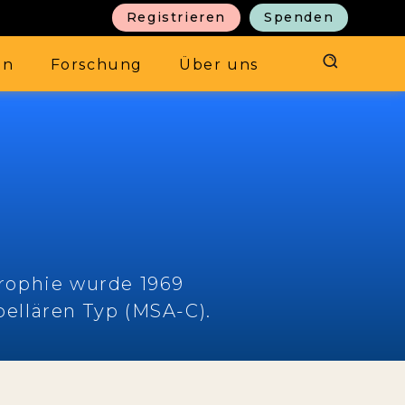
Registrieren
Spenden
en
Forschung
Über uns
trophie wurde 1969
ellären Typ (MSA-C).