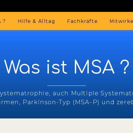
A ?
Hilfe & Alltag
Fachkräfte
Mitwirk
Was ist MSA ?
systematrophie, auch Multiple Systema
Formen, Parkinson-Typ (MSA-P) und zereb