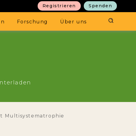
Registrieren
Spenden
en
Forschung
Über uns
unterladen
it Multisystematrophie