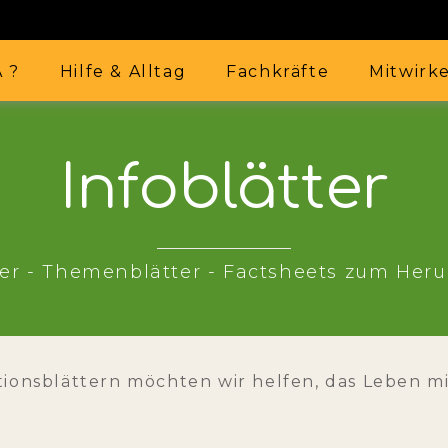
A ?
Hilfe & Alltag
Fachkräfte
Mitwirk
Infoblätter
er - Themenblätter - Factsheets zum Her
tionsblättern möchten wir helfen, das Leben m