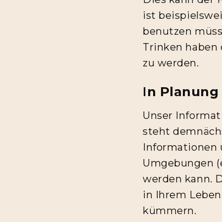
ist beispielswe
benutzen müsse
Trinken haben 
zu werden.
I
n Planung
Unser Informati
steht demnächs
Informationen ü
Umgebungen (ei
werden kann. D
in Ihrem Leben
kümmern.