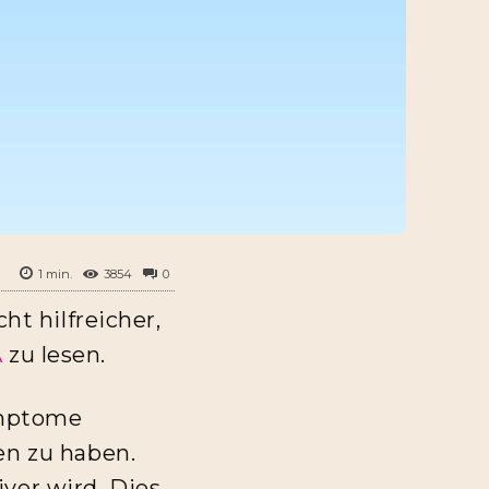
1
min.
3854
0
ht hilfreicher,
A
zu lesen.
ymptome
en zu haben.
iver wird. Dies