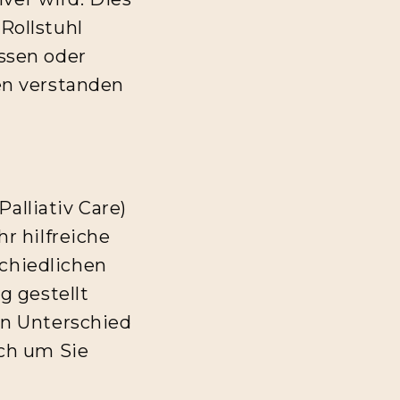
 Rollstuhl
ssen oder
en verstanden
alliativ Care)
r hilfreiche
schiedlichen
g gestellt
en Unterschied
ch um Sie