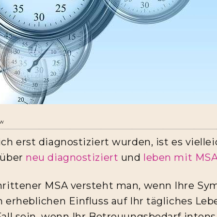
ew
h erst diagnostiziert wurden, ist es vielleic
 über
neu diagnostiziert
und
leben mit MS
hrittener MSA versteht man, wenn Ihre S
 erheblichen Einfluss auf Ihr tägliches Leb
all sein, wenn Ihr Betreuungsbedarf intens