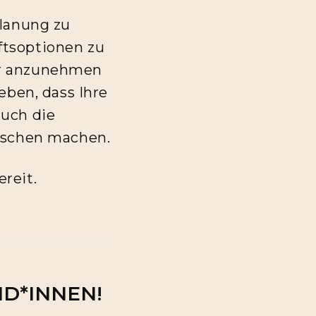
planung zu
ftsoptionen zu
er anzunehmen
eben, dass Ihre
auch die
ünschen machen.
reit.
ND*INNEN!